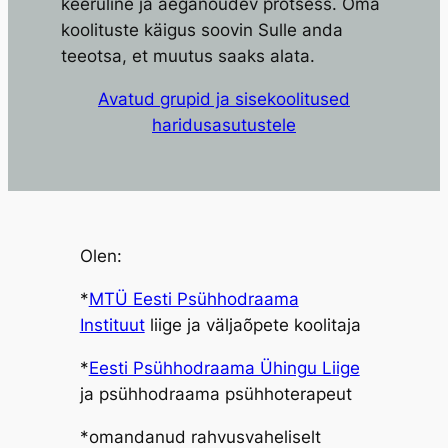
keeruline ja aeganõudev protsess. Oma
koolituste käigus soovin Sulle anda
teeotsa, et muutus saaks alata.
Avatud grupid ja sisekoolitused
haridusasutustele
Olen:
*
MTÜ Eesti Psühhodraama
Instituut
liige ja väljaõpete koolitaja
*
Eesti Psühhodraama Ühingu Liige
ja psühhodraama psühhoterapeut
*omandanud rahvusvaheliselt