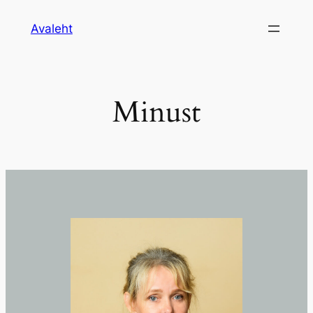
Skip
Avaleht
to
content
Minust